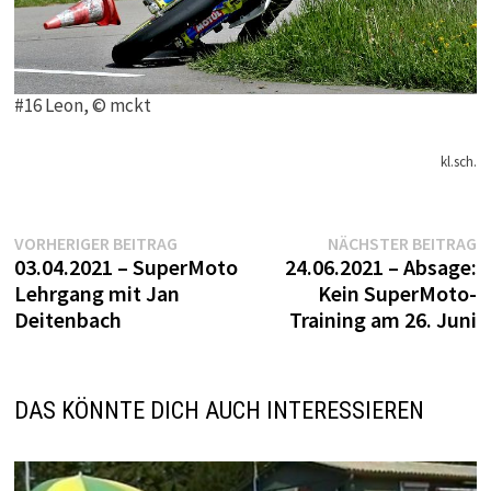
#16 Leon, © mckt
kl.sch.
Beitragsnavigation
Vorheriger
N
VORHERIGER BEITRAG
NÄCHSTER BEITRAG
Beitrag:
B
03.04.2021 – SuperMoto
24.06.2021 – Absage:
Lehrgang mit Jan
Kein SuperMoto-
Deitenbach
Training am 26. Juni
DAS KÖNNTE DICH AUCH INTERESSIEREN