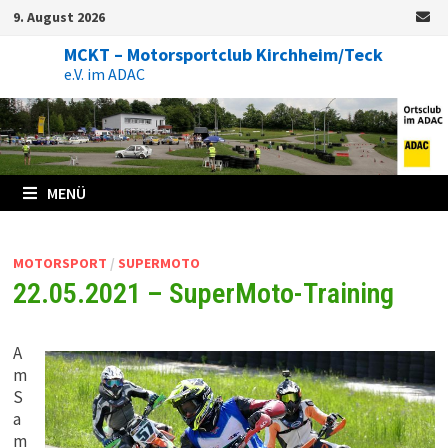
Zum
9. August 2026
Inhalt
springen
MCKT – Motorsportclub Kirchheim/Teck
e.V. im ADAC
MENÜ
MOTORSPORT
/
SUPERMOTO
22.05.2021 – SuperMoto-Training
A
m
S
a
m