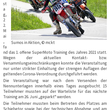
st
a
g,
2
2.
M
ai
,
Sumos in Aktion, © mckt
fa
nd das 1. offene SuperMoto Training des Jahres 2021 statt.
Wegen der aktuellen Kontakt- bzw.
Versammlungseinschränkungen konnte die Veranstaltung
nur unter strikter Einhaltung der strengen Auflagen der
geltenden Corona-Verordnung durchgeführt werden.
Die Veranstaltung war nach dem Versenden der
Nennunterlagen innerhalb eines Tages ausgebucht. 15
Teilnehmer mussten auf der Warteliste für das nächste
Training am 26. Juni „geparkt“ werden.
Die Teilnehmer mussten beim Betreten des Platzes am
Schiebetor sowie bei der technischen Abnahme und am