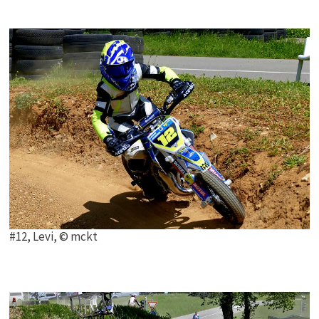
#12, Levi, © mckt