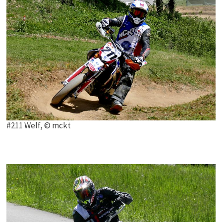
#211 Welf, © mckt