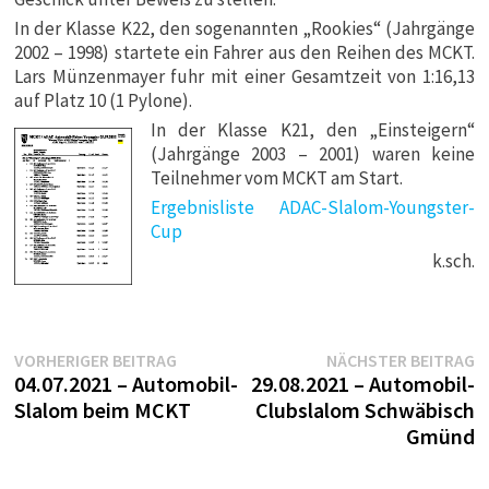
In der Klasse K22, den sogenannten „Rookies“ (Jahrgänge
2002 – 1998) startete ein Fahrer aus den Reihen des MCKT.
Lars Münzenmayer fuhr mit einer Gesamtzeit von 1:16,13
auf Platz 10 (1 Pylone).
In der Klasse K21, den „Einsteigern“
(Jahrgänge 2003 – 2001) waren keine
Teilnehmer vom MCKT am Start.
Ergebnisliste ADAC-Slalom-Youngster-
Cup
k.sch.
Beitragsnavigation
Vorheriger
N
VORHERIGER BEITRAG
NÄCHSTER BEITRAG
Beitrag:
B
04.07.2021 – Automobil-
29.08.2021 – Automobil-
Slalom beim MCKT
Clubslalom Schwäbisch
Gmünd