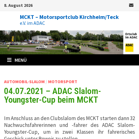
Zum
8. August 2026
Inhalt
springen
MCKT – Motorsportclub Kirchheim/Teck
e.V. im ADAC
MENÜ
AUTOMOBIL-SLALOM
/
MOTORSPORT
04.07.2021 – ADAC Slalom-
Youngster-Cup beim MCKT
Im Anschluss an den Clubslalom des MCKT starten dann 32
Nachwuchsfahrerinnen und -fahrer des ADAC Slalom-
Youngster-Cup, um in zwei Klassen ihr fahrerisches
Geschick unter Beweis zu stellen.