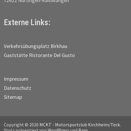
72622 Nürtingen-Raidwangen
Externe Links:
Verkehrs­übungs­platz Birkhau
Gaststätte Ristorante Del Gusto
Impressum
Datenschutz
Sitemap
Copyright © 2026
MCKT - Motorsportclub Kirchheim/Teck
.
Stolz präsentiert von
WordPress
und
Bam
.