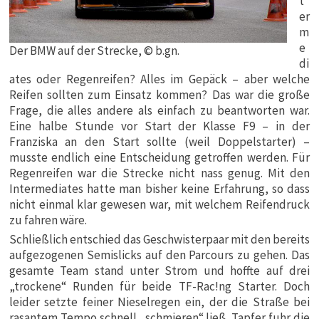
t
er
m
e
Der BMW auf der Strecke, © b.gn.
di
ates oder Regenreifen? Alles im Gepäck – aber welche
Reifen sollten zum Einsatz kommen? Das war die große
Frage, die alles andere als einfach zu beantworten war.
Eine halbe Stunde vor Start der Klasse F9 – in der
Franziska an den Start sollte (weil Doppelstarter) –
musste endlich eine Entscheidung getroffen werden. Für
Regenreifen war die Strecke nicht nass genug. Mit den
Intermediates hatte man bisher keine Erfahrung, so dass
nicht einmal klar gewesen war, mit welchem Reifendruck
zu fahren wäre.
Schließlich entschied das Geschwisterpaar mit den bereits
aufgezogenen Semislicks auf den Parcours zu gehen. Das
gesamte Team stand unter Strom und hoffte auf drei
„trockene“ Runden für beide TF-Rac!ng Starter. Doch
leider setzte feiner Nieselregen ein, der die Straße bei
rasantem Tempo schnell „schmieren“ ließ. Tapfer fuhr die