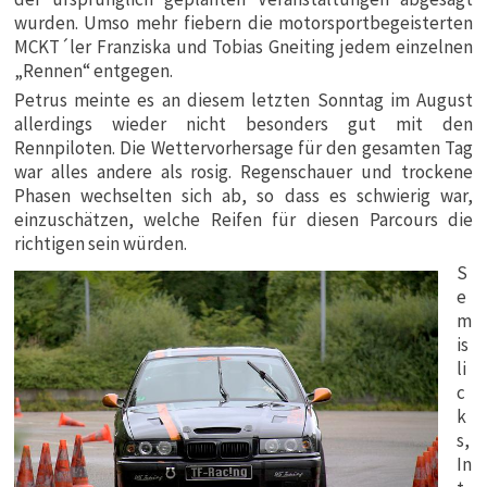
wurden. Umso mehr fiebern die motorsportbegeisterten
MCKT´ler Franziska und Tobias Gneiting jedem einzelnen
„Rennen“ entgegen.
Petrus meinte es an diesem letzten Sonntag im August
allerdings wieder nicht besonders gut mit den
Rennpiloten. Die Wettervorhersage für den gesamten Tag
war alles andere als rosig. Regenschauer und trockene
Phasen wechselten sich ab, so dass es schwierig war,
einzuschätzen, welche Reifen für diesen Parcours die
richtigen sein würden.
S
e
m
is
li
c
k
s,
In