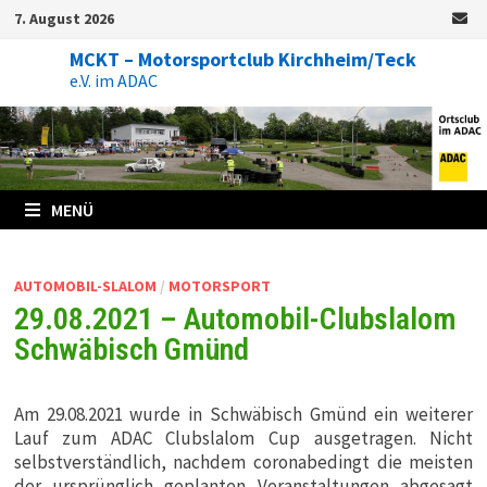
Zum
7. August 2026
Inhalt
springen
MCKT – Motorsportclub Kirchheim/Teck
e.V. im ADAC
MENÜ
AUTOMOBIL-SLALOM
/
MOTORSPORT
29.08.2021 – Automobil-Clubslalom
Schwäbisch Gmünd
Am 29.08.2021 wurde in Schwäbisch Gmünd ein weiterer
Lauf zum ADAC Clubslalom Cup ausgetragen. Nicht
selbstverständlich, nachdem coronabedingt die meisten
der ursprünglich geplanten Veranstaltungen abgesagt