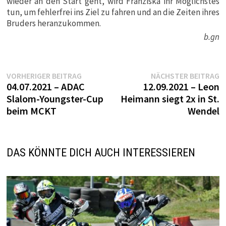
wieder an den Start geht, wird Franziska ihr Möglichstes
tun, um fehlerfrei ins Ziel zu fahren und an die Zeiten ihres
Bruders heranzukommen.
b.gn
Beitragsnavigation
Vorheriger
N
VORHERIGER BEITRAG
NÄCHSTER BEITRAG
Beitrag:
B
04.07.2021 – ADAC
12.09.2021 – Leon
Slalom-Youngster-Cup
Heimann siegt 2x in St.
beim MCKT
Wendel
DAS KÖNNTE DICH AUCH INTERESSIEREN