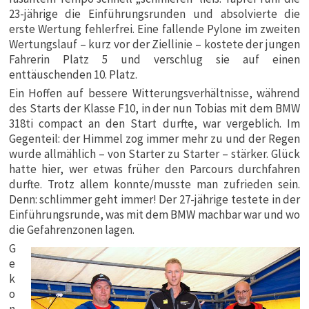
23-jährige die Einführungsrunden und absolvierte die
erste Wertung fehlerfrei. Eine fallende Pylone im zweiten
Wertungslauf – kurz vor der Ziellinie – kostete der jungen
Fahrerin Platz 5 und verschlug sie auf einen
enttäuschenden 10. Platz.
Ein Hoffen auf bessere Witterungsverhältnisse, während
des Starts der Klasse F10, in der nun Tobias mit dem BMW
318ti compact an den Start durfte, war vergeblich. Im
Gegenteil: der Himmel zog immer mehr zu und der Regen
wurde allmählich – von Starter zu Starter – stärker. Glück
hatte hier, wer etwas früher den Parcours durchfahren
durfte. Trotz allem konnte/musste man zufrieden sein.
Denn: schlimmer geht immer! Der 27-jährige testete in der
Einführungsrunde, was mit dem BMW machbar war und wo
die Gefahrenzonen lagen.
G
e
k
o