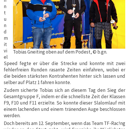
n
n
t
u
n
d
m
it
vi
Tobias Gneiting oben auf dem Podest, © b.gn.
el
Speed fegte er über die Strecke und konnte mit zwei
fehlerfreien Runden rasante Zeiten einfahren, wobei er
die beiden stärksten Kontrahenten hinter sich lassen und
selber auf Platz 1 fahren konnte.
Zudem sicherte Tobias sich an diesem Tag den Sieg der
Gesamtgruppe F, indem er die schnellste Zeit der Klassen
F9, F10 und F11 erzielte. So konnte dieser Slalomlauf mit
einem lachenden und einem tränenden Auge beschlossen
werden.
Doch bereits am 12. September, wenn das Team TF-Rac!ng