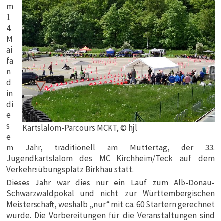
m
1
4.
M
ai
fa
n
d
in
di
e
s
Kartslalom-Parcours MCKT, © hjl
e
m Jahr, traditionell am Muttertag, der 33.
Jugendkartslalom des MC Kirchheim/Teck auf dem
Verkehrsübungsplatz Birkhau statt.
Dieses Jahr war dies nur ein Lauf zum Alb-Donau-
Schwarzwaldpokal und nicht zur Württembergischen
Meisterschaft, weshalb „nur“ mit ca. 60 Startern gerechnet
wurde. Die Vorbereitungen für die Veranstaltungen sind