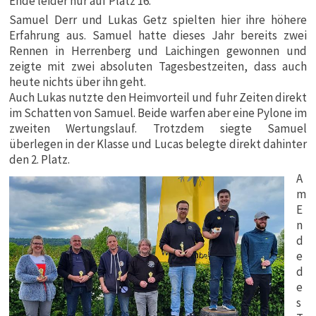
Ende leider nur auf Platz 16.
Samuel Derr und Lukas Getz spielten hier ihre höhere
Erfahrung aus. Samuel hatte dieses Jahr bereits zwei
Rennen in Herrenberg und Laichingen gewonnen und
zeigte mit zwei absoluten Tagesbestzeiten, dass auch
heute nichts über ihn geht.
Auch Lukas nutzte den Heimvorteil und fuhr Zeiten direkt
im Schatten von Samuel. Beide warfen aber eine Pylone im
zweiten Wertungslauf. Trotzdem siegte Samuel
überlegen in der Klasse und Lucas belegte direkt dahinter
den 2. Platz.
A
m
E
n
d
e
d
e
s