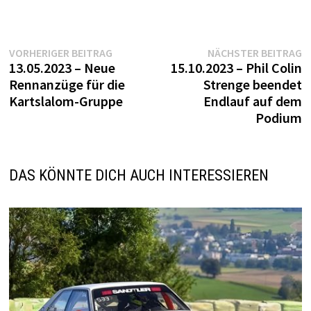
Beitragsnavigation
Vorheriger
N
VORHERIGER BEITRAG
NÄCHSTER BEITRAG
Beitrag:
B
13.05.2023 – Neue
15.10.2023 – Phil Colin
Rennanzüge für die
Strenge beendet
Kartslalom-Gruppe
Endlauf auf dem
Podium
DAS KÖNNTE DICH AUCH INTERESSIEREN