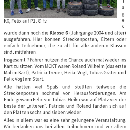
T
a
g
e
K6, Felix auf P1, © f.v.
s
wurde dann noch die
Klasse 6
(Jahrgänge 2004 und älter)
ausgefahren. Hier können Streckenposten, Eltern oder
einfach Teilnehmer, die zu alt für alle anderen Klassen
sind, mitfahren.
Insgesamt 7 Fahrer nutzen die Chance auch mal wieder ins
Kart zu sitzen. Vom MCKT waren Roland Wilhelm (das erste
Mal im Kart), Patricia Treuer, Heiko Vogl, Tobias Gräter und
Felix Vogl am Start.
Alle hatten viel Spaß und stellten teilweise die
Streckenposten nochmal vor Herausforderungen. Am
Ende gewann Felix vor Tobias. Heiko war auf Platz vier der
beste der „älteren“. Patricia und Roland fanden sich auf
den Plätzen sechs und sieben wieder.
Alles in allem war es eine sehr gelungene Veranstaltung.
Wir bedanken uns bei allen Teilnehmern und vor allem