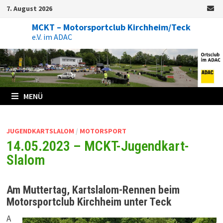
Zum
7. August 2026
Inhalt
springen
MCKT – Motorsportclub Kirchheim/Teck
e.V. im ADAC
MENÜ
JUGENDKARTSLALOM
/
MOTORSPORT
14.05.2023 – MCKT-Jugendkart-
Slalom
Am Muttertag, Kartslalom-Rennen beim
Motorsportclub Kirchheim unter Teck
A