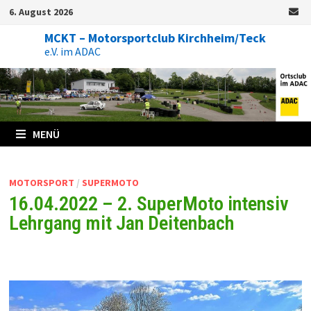
Zum
6. August 2026
Inhalt
springen
MCKT – Motorsportclub Kirchheim/Teck
e.V. im ADAC
MENÜ
MOTORSPORT
/
SUPERMOTO
16.04.2022 – 2. SuperMoto intensiv
Lehrgang mit Jan Deitenbach