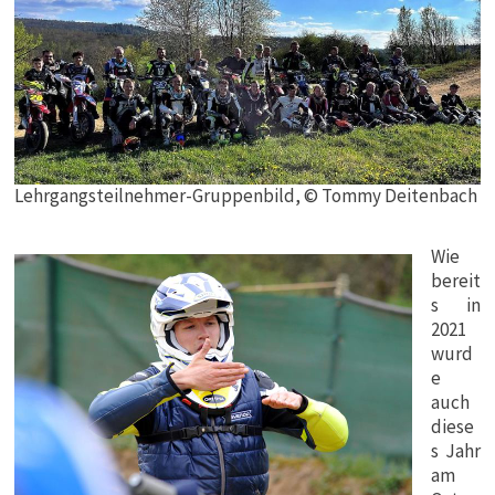
Lehrgangsteilnehmer-Gruppenbild, © Tommy Deitenbach
Wie
bereit
s in
2021
wurd
e
auch
diese
s Jahr
am