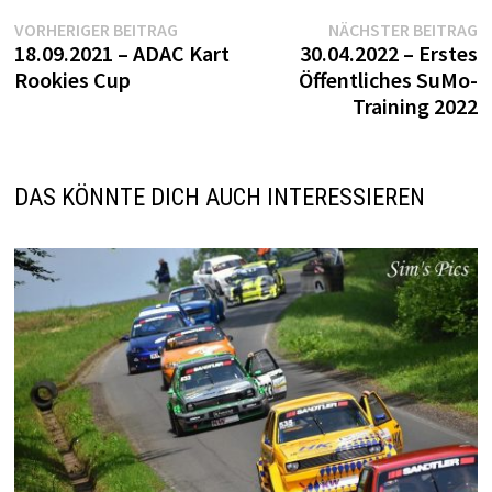
Beitragsnavigation
Vorheriger
N
VORHERIGER BEITRAG
NÄCHSTER BEITRAG
Beitrag:
B
18.09.2021 – ADAC Kart
30.04.2022 – Erstes
Rookies Cup
Öffentliches SuMo-
Training 2022
DAS KÖNNTE DICH AUCH INTERESSIEREN